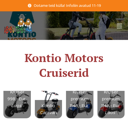
Ootame teid külla! Infoliin avatud 11-19
Kontio Motors
Cruiserid
Kontio
Kontio
Kontio
Kruiser
Kruiser
Kruiser
998,- Eur
premium
premium
Laos
Kontio
1148,- Eur
1148,- Eur
Caravan
Laos