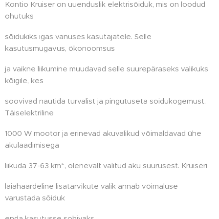
Kontio Kruiser on uuenduslik elektrisõiduk, mis on loodud
ohutuks
sõidukiks igas vanuses kasutajatele. Selle
kasutusmugavus, ökonoomsus
ja vaikne liikumine muudavad selle suurepäraseks valikuks
kõigile, kes
soovivad nautida turvalist ja pingutuseta sõidukogemust.
Täiselektriline
1000 W mootor ja erinevad akuvalikud võimaldavad ühe
akulaadimisega
liikuda 37-63 km*, olenevalt valitud aku suurusest. Kruiseri
laiahaardeline lisatarvikute valik annab võimaluse
varustada sõiduk
enda kasutusse sobivaks.