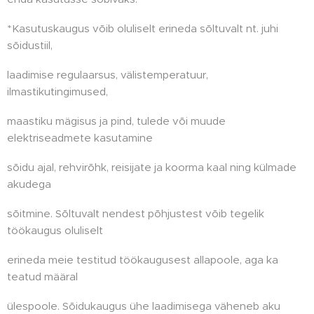
*Kasutuskaugus võib oluliselt erineda sõltuvalt nt. juhi
sõidustiil,
laadimise regulaarsus, välistemperatuur,
ilmastikutingimused,
maastiku mägisus ja pind, tulede või muude
elektriseadmete kasutamine
sõidu ajal, rehvirõhk, reisijate ja koorma kaal ning külmade
akudega
sõitmine. Sõltuvalt nendest põhjustest võib tegelik
töökaugus oluliselt
erineda meie testitud töökaugusest allapoole, aga ka
teatud määral
ülespoole. Sõidukaugus ühe laadimisega väheneb aku