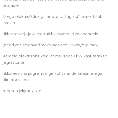
pindadel.
Kerge elektrisõiduki ja mootorrattaga sõitmisel tuleb
järgida
liikluseeskirju ja jalgratturi liikluskorraldusvahendeid
(need,kes sõidavad maksimaalselt 25 km/h ja max.)
Kergeid elektrisõidukeid võimsusega 1 kW kasutatakse
jalgratturite
liikluseeskirja järgi ehk õige koht nende seadmetega
liikumiseks on
reeglina jalgrattatee.