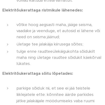
võivad käituda ettearvamatult.
Elektritõukerattaga ristmikule lähenedes:
võtke hoog aegsasti maha, jääge seisma,
vaadake ja veenduge, et autosid ei lähene või
need on seisma jäänud;
ületage tee jalakäija kiirusega sõites;
tulge enne raudteeülekäigukohta sõidukilt
maha ning ületage raudtee sõidukit käekõrval
lükates.
Elektritõukerattaga sõitu lõpetades:
parkige sõiduk nii, et see ei jää teistele
liiklejatele ette: kõnnitee äärde parkides
jätke jalakäijale möödumiseks vab
a ruumi