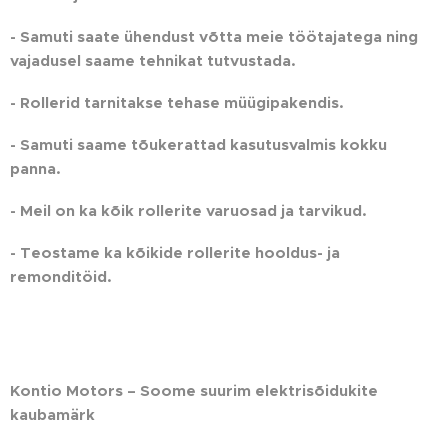
- Samuti saate ühendust võtta meie töötajatega ning
vajadusel saame tehnikat tutvustada.
- Rollerid tarnitakse tehase müügipakendis.
- Samuti saame tõukerattad kasutusvalmis kokku
panna.
- Meil ​​on ka kõik rollerite varuosad ja tarvikud.
- Teostame ka kõikide rollerite hooldus- ja
remonditöid.
Kontio Motors – Soome suurim elektrisõidukite
kaubamärk