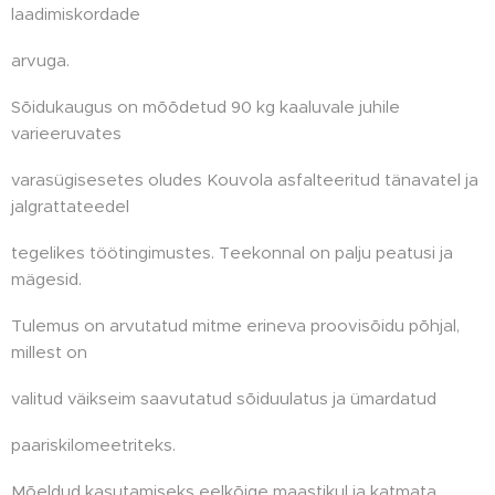
laadimiskordade
arvuga.
Sõidukaugus on mõõdetud 90 kg kaaluvale juhile
varieeruvates
varasügisesetes oludes Kouvola asfalteeritud tänavatel ja
jalgrattateedel
tegelikes töötingimustes. Teekonnal on palju peatusi ja
mägesid.
Tulemus on arvutatud mitme erineva proovisõidu põhjal,
millest on
valitud väikseim saavutatud sõiduulatus ja ümardatud
paariskilomeetriteks.
Mõeldud kasutamiseks eelkõige maastikul ja katmata