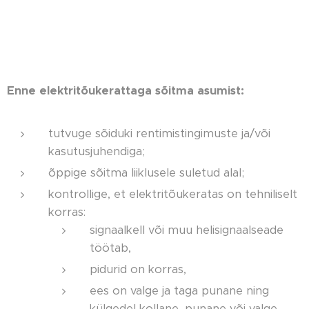
Enne elektritõukerattaga sõitma asumist:
tutvuge sõiduki rentimistingimuste ja/või
kasutusjuhendiga;
õppige sõitma liiklusele suletud alal;
kontrollige, et elektritõukeratas on tehniliselt
korras:
signaalkell või muu helisignaalseade
töötab,
pidurid on korras,
ees on valge ja taga punane ning
külgedel kollane, punane või valge