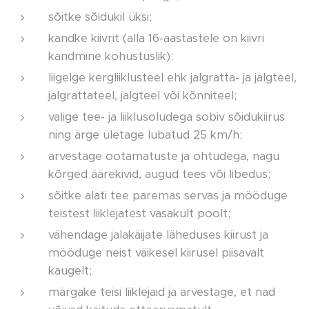
sõitke sõidukil üksi;
kandke kiivrit (alla 16-aastastele on kiivri
kandmine kohustuslik);
liigelge kergliiklusteel ehk jalgratta- ja jalgteel,
jalgrattateel, jalgteel või kõnniteel;
valige tee- ja liiklusoludega sobiv sõidukiirus
ning ärge ületage lubatud 25 km/h;
arvestage ootamatuste ja ohtudega, nagu
kõrged äärekivid, augud tees või libedus;
sõitke alati tee paremas servas ja mööduge
teistest liiklejatest vasakult poolt;
vähendage jalakäijate läheduses kiirust ja
mööduge neist väikesel kiirusel piisavalt
kaugelt;
märgake teisi liiklejaid ja arvestage, et nad