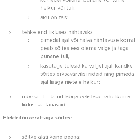
helkur või tuli;
aku on täis;
tehke end liikluses nähtavaks:
pimedal ajal või halva nähtavuse korral
peab sõites ees olema valge ja taga
punane tuli,
kasutage tulesid ka valgel ajal, kandke
sõites erksavärvilisi riideid ning pimeda
ajal lisage riietele helkur;
mõelge teekond läbi ja eelistage rahulikuma
liiklusega tänavaid.
Elektritõukerattaga sõites:
sõitke alati kaine peaga;